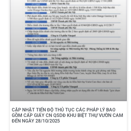
CẬP NHẬT TIẾN ĐỘ THỦ TỤC CÁC PHÁP LÝ BAO
GỒM CẤP GIẤY CN QSDĐ KHU BIỆT THỰ VƯỜN CAM
ĐẾN NGÀY 28/10/2025