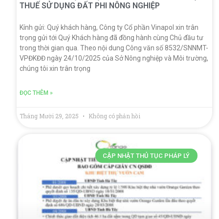
THUẾ SỬ DỤNG ĐẤT PHI NÔNG NGHIỆP
Kính gửi: Quý khách hàng, Công ty Cổ phần Vinapol xin trân
trọng gửi tới Quý Khách hàng đã đồng hành cùng Chủ đầu tư
trong thời gian qua. Theo nội dung Công văn số 8532/SNNMT-
VPĐKĐĐ ngày 24/10/2025 của Sở Nông nghiệp và Môi trường,
chúng tôi xin trân trọng
ĐỌC THÊM »
Tháng Mười 29, 2025
Không có phản hồi
CẬP NHẬT THỦ TỤC PHÁP LÝ