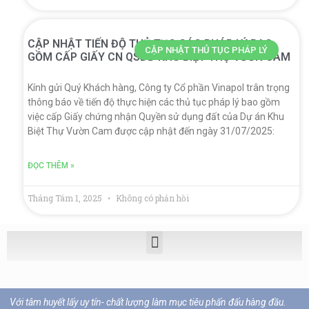
CẬP NHẬT TIẾN ĐỘ THỦ TỤC CÁC PHÁP LÝ BAO
CẬP NHẬT THỦ TỤC PHÁP LÝ
GỒM CẤP GIẤY CN QSDĐ KHU BIỆT THỰ VƯỜN CAM
Kính gửi Quý Khách hàng, Công ty Cổ phần Vinapol trân trọng
thông báo về tiến độ thực hiện các thủ tục pháp lý bao gồm
việc cấp Giấy chứng nhận Quyền sử dụng đất của Dự án Khu
Biệt Thự Vườn Cam được cập nhật đến ngày 31/07/2025:
ĐỌC THÊM »
Tháng Tám 1, 2025
Không có phản hồi
Với tâm huyết lấy uy tín- chất lượng làm mục tiêu phấn đấu hàng đầu.