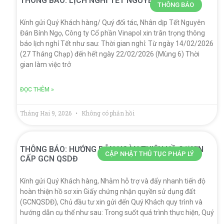
THÔNG BÁO: LỊCH NGHỈ TẾT NGUYÊN ĐÁN 2026
THÔNG BÁO
Kính gửi Quý Khách hàng/ Quý đối tác, Nhân dịp Tết Nguyên
Đán Bính Ngọ, Công ty Cổ phần Vinapol xin trân trọng thông
báo lịch nghỉ Tết như sau: Thời gian nghỉ: Từ ngày 14/02/2026
(27 Tháng Chạp) đến hết ngày 22/02/2026 (Mùng 6) Thời
gian làm việc trở
ĐỌC THÊM »
Tháng Hai 9, 2026
Không có phản hồi
THÔNG BÁO: HƯỚNG DẪN HOÀN THIỆN HỒ SƠ XIN
CẬP NHẬT THỦ TỤC PHÁP LÝ
CẤP GCN QSDĐ
Kính gửi Quý Khách hàng, Nhằm hỗ trợ và đẩy nhanh tiến độ
hoàn thiện hồ sơ xin Giấy chứng nhận quyền sử dụng đất
(GCNQSDĐ), Chủ đầu tư xin gửi đến Quý Khách quy trình và
hướng dẫn cụ thể như sau: Trong suốt quá trình thực hiện, Quý