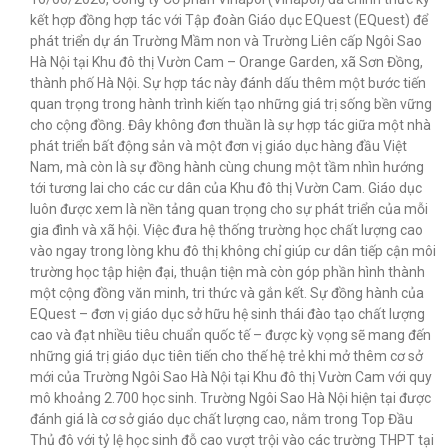
kết hợp đồng hợp tác với Tập đoàn Giáo dục EQuest (EQuest) để
phát triển dự án Trường Mầm non và Trường Liên cấp Ngôi Sao
Hà Nội tại Khu đô thị Vườn Cam – Orange Garden, xã Sơn Đồng,
thành phố Hà Nội. Sự hợp tác này đánh dấu thêm một bước tiến
quan trọng trong hành trình kiến tạo những giá trị sống bền vững
cho cộng đồng. Đây không đơn thuần là sự hợp tác giữa một nhà
phát triển bất động sản và một đơn vị giáo dục hàng đầu Việt
Nam, mà còn là sự đồng hành cùng chung một tầm nhìn hướng
tới tương lai cho các cư dân của Khu đô thị Vườn Cam. Giáo dục
luôn được xem là nền tảng quan trọng cho sự phát triển của mỗi
gia đình và xã hội. Việc đưa hệ thống trường học chất lượng cao
vào ngay trong lòng khu đô thị không chỉ giúp cư dân tiếp cận môi
trường học tập hiện đại, thuận tiện mà còn góp phần hình thành
một cộng đồng văn minh, tri thức và gắn kết. Sự đồng hành của
EQuest – đơn vị giáo dục sở hữu hệ sinh thái đào tạo chất lượng
cao và đạt nhiều tiêu chuẩn quốc tế – được kỳ vọng sẽ mang đến
những giá trị giáo dục tiên tiến cho thế hệ trẻ khi mở thêm cơ sở
mới của Trường Ngôi Sao Hà Nội tại Khu đô thị Vườn Cam với quy
mô khoảng 2.700 học sinh. Trường Ngôi Sao Hà Nội hiện tại được
đánh giá là cơ sở giáo dục chất lượng cao, nằm trong Top Đầu
Thủ đô với tỷ lệ học sinh đỗ cao vượt trội vào các trường THPT tại