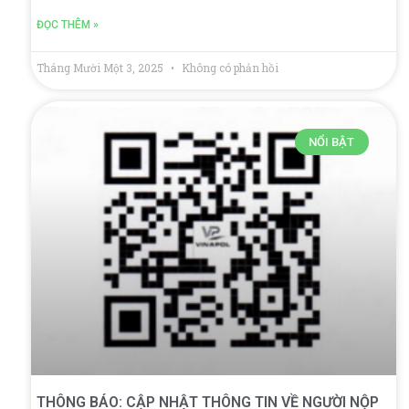
ĐỌC THÊM »
Tháng Mười Một 3, 2025
Không có phản hồi
NỔI BẬT
THÔNG BÁO: CẬP NHẬT THÔNG TIN VỀ NGƯỜI NỘP