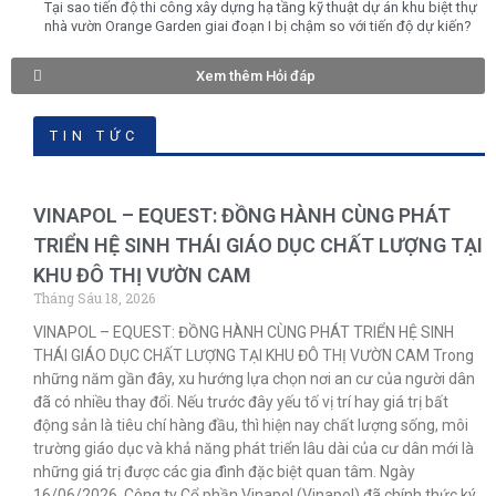
Tại sao tiến độ thi công xây dựng hạ tầng kỹ thuật dự án khu biệt thự
nhà vườn Orange Garden giai đoạn I bị chậm so với tiến độ dự kiến?
Xem thêm Hỏi đáp
TIN TỨC
VINAPOL – EQUEST: ĐỒNG HÀNH CÙNG PHÁT
TRIỂN HỆ SINH THÁI GIÁO DỤC CHẤT LƯỢNG TẠI
KHU ĐÔ THỊ VƯỜN CAM
Tháng Sáu 18, 2026
VINAPOL – EQUEST: ĐỒNG HÀNH CÙNG PHÁT TRIỂN HỆ SINH
THÁI GIÁO DỤC CHẤT LƯỢNG TẠI KHU ĐÔ THỊ VƯỜN CAM Trong
những năm gần đây, xu hướng lựa chọn nơi an cư của người dân
đã có nhiều thay đổi. Nếu trước đây yếu tố vị trí hay giá trị bất
động sản là tiêu chí hàng đầu, thì hiện nay chất lượng sống, môi
trường giáo dục và khả năng phát triển lâu dài của cư dân mới là
những giá trị được các gia đình đặc biệt quan tâm. Ngày
16/06/2026, Công ty Cổ phần Vinapol (Vinapol) đã chính thức ký