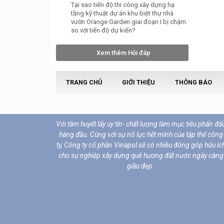
Tại sao tiến độ thi công xây dựng hạ
tầng kỹ thuật dự án khu biệt thự nhà
vườn Orange Garden giai đoạn I bị chậm
so với tiến độ dự kiến?
Xem thêm Hỏi đáp
TRANG CHỦ
GIỚI THIỆU
THÔNG BÁO
Với tâm huyết lấy uy tín- chất lượng làm mục tiêu phấn đấ
hàng đầu. Cùng với sự nỗ lực hết mình của tập thể công
ty, Công ty cổ phần Vinapol sẽ có nhiều đóng góp hữu íc
cho sự nghiệp xây dựng quê hương đất nước ngày càng
giầu đẹp.