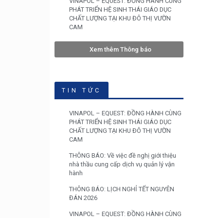
VINAPOL – EQUEST: ĐỒNG HÀNH CÙNG
PHÁT TRIỂN HỆ SINH THÁI GIÁO DỤC
CHẤT LƯỢNG TẠI KHU ĐÔ THỊ VƯỜN
CAM
Xem thêm Thông báo
TIN TỨC
VINAPOL – EQUEST: ĐỒNG HÀNH CÙNG
PHÁT TRIỂN HỆ SINH THÁI GIÁO DỤC
CHẤT LƯỢNG TẠI KHU ĐÔ THỊ VƯỜN
CAM
THÔNG BÁO: Về việc đề nghị giới thiệu
nhà thầu cung cấp dịch vụ quản lý vận
hành
THÔNG BÁO: LỊCH NGHỈ TẾT NGUYÊN
ĐÁN 2026
VINAPOL – EQUEST: ĐỒNG HÀNH CÙNG