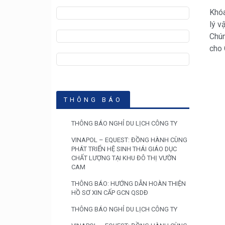
Khóa
lý v
Chún
cho 
THÔNG BÁO
THÔNG BÁO NGHỈ DU LỊCH CÔNG TY
VINAPOL – EQUEST: ĐỒNG HÀNH CÙNG
PHÁT TRIỂN HỆ SINH THÁI GIÁO DỤC
CHẤT LƯỢNG TẠI KHU ĐÔ THỊ VƯỜN
CAM
THÔNG BÁO: HƯỚNG DẪN HOÀN THIỆN
HỒ SƠ XIN CẤP GCN QSDĐ
THÔNG BÁO NGHỈ DU LỊCH CÔNG TY