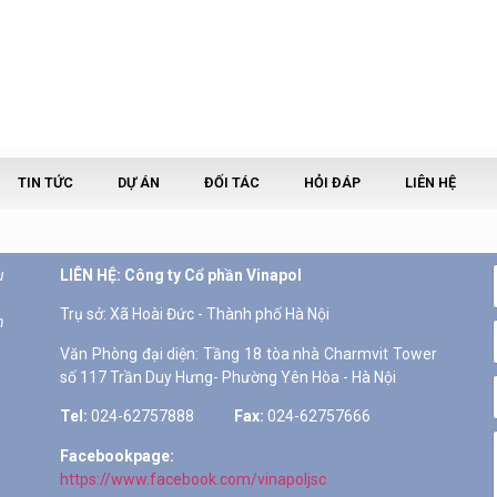
TIN TỨC
DỰ ÁN
ĐỐI TÁC
HỎI ĐÁP
LIÊN HỆ
u
LIÊN HỆ: Công ty Cổ phần Vinapol
h
Tel:
024-62757888
Fax:
024-62757666
Facebookpage:
https://www.facebook.com/vinapoljsc