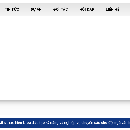
TIN TỨC
DỰ ÁN
ĐỐI TÁC
HỎI ĐÁP
LIÊN HỆ
vills thực hiện khóa đào tạo kỹ năng và nghiệp vụ chuyên sâu cho đội ngũ vận