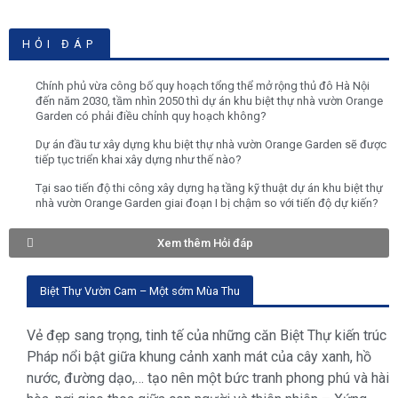
HỎI ĐÁP
Chính phủ vừa công bố quy hoạch tổng thể mở rộng thủ đô Hà Nội
đến năm 2030, tầm nhìn 2050 thì dự án khu biệt thự nhà vườn Orange
Garden có phải điều chỉnh quy hoạch không?
Dự án đầu tư xây dựng khu biệt thự nhà vườn Orange Garden sẽ được
tiếp tục triển khai xây dựng như thế nào?
Tại sao tiến độ thi công xây dựng hạ tầng kỹ thuật dự án khu biệt thự
nhà vườn Orange Garden giai đoạn I bị chậm so với tiến độ dự kiến?
Xem thêm Hỏi đáp
Biệt Thự Vườn Cam – Một sớm Mùa Thu
Vẻ đẹp sang trọng, tinh tế của những căn Biệt Thự kiến trúc
Pháp nổi bật giữa khung cảnh xanh mát của cây xanh, hồ
nước, đường dạo,… tạo nên một bức tranh phong phú và hài