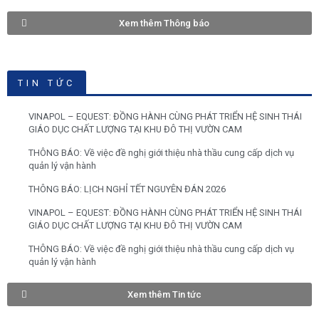
Xem thêm Thông báo
TIN TỨC
VINAPOL – EQUEST: ĐỒNG HÀNH CÙNG PHÁT TRIỂN HỆ SINH THÁI
GIÁO DỤC CHẤT LƯỢNG TẠI KHU ĐÔ THỊ VƯỜN CAM
THÔNG BÁO: Về việc đề nghị giới thiệu nhà thầu cung cấp dịch vụ
quản lý vận hành
THÔNG BÁO: LỊCH NGHỈ TẾT NGUYÊN ĐÁN 2026
VINAPOL – EQUEST: ĐỒNG HÀNH CÙNG PHÁT TRIỂN HỆ SINH THÁI
GIÁO DỤC CHẤT LƯỢNG TẠI KHU ĐÔ THỊ VƯỜN CAM
THÔNG BÁO: Về việc đề nghị giới thiệu nhà thầu cung cấp dịch vụ
quản lý vận hành
Xem thêm Tin tức